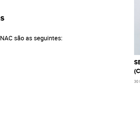
os
ENAC são as seguintes:
S
(C
30