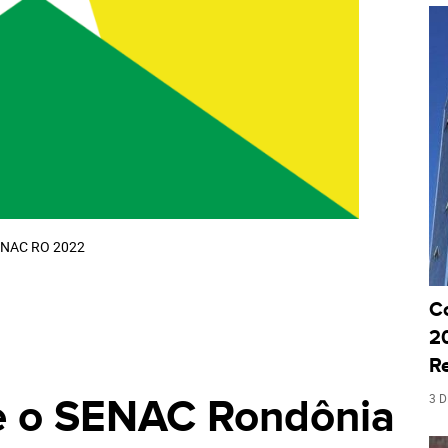
NAC RO 2022
C
20
R
3 
e o SENAC Rondônia