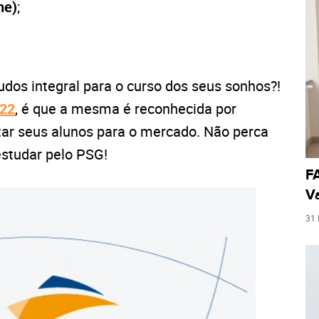
ne)
;
dos integral para o curso dos seus sonhos?!
22
, é que a mesma é reconhecida por
itar seus alunos para o mercado. Não perca
estudar pelo PSG!
FA
Va
31