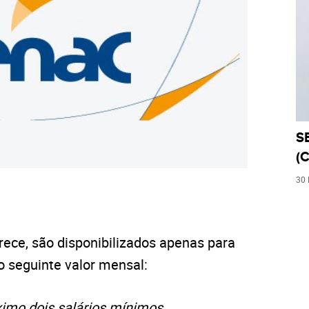
S
(C
30
rece, são disponibilizados apenas para
o seguinte valor mensal:
imo dois salários mínimos
.