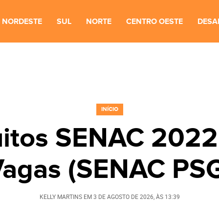
NORDESTE
SUL
NORTE
CENTRO OESTE
DESA
INÍCIO
itos SENAC 2022:
Vagas (SENAC PSG
KELLY MARTINS
EM
3 DE AGOSTO DE 2026
, ÀS
13:39