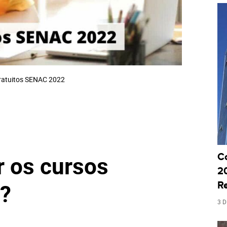
ratuitos SENAC 2022
 os cursos
C
20
?
R
3 