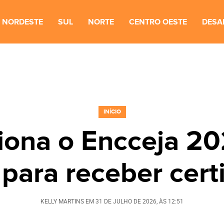
NORDESTE
SUL
NORTE
CENTRO OESTE
DESA
INÍCIO
ona o Encceja 20
 para receber certi
KELLY MARTINS
EM
31 DE JULHO DE 2026
, ÀS
12:51