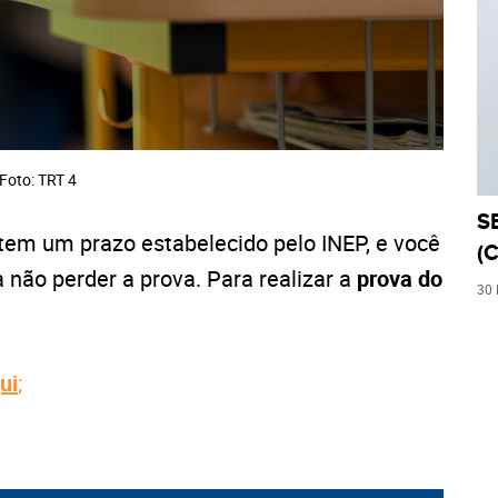
Foto: TRT 4
S
 tem um prazo estabelecido pelo INEP, e você
(C
 não perder a prova. Para realizar a
prova do
30
ui
;