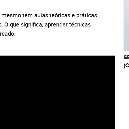
o mesmo tem aulas teóricas e práticas
 O que significa, aprender técnicas
rcado.
S
(C
30