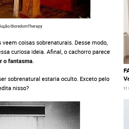
odução/BoredomTherapy
s veem coisas sobrenaturais. Desse modo,
sa curiosa ideia. Afinal, o cachorro parece
r o fantasma
.
FA
ser sobrenatural estaria oculto. Exceto pelo
Va
edita nisso?
31