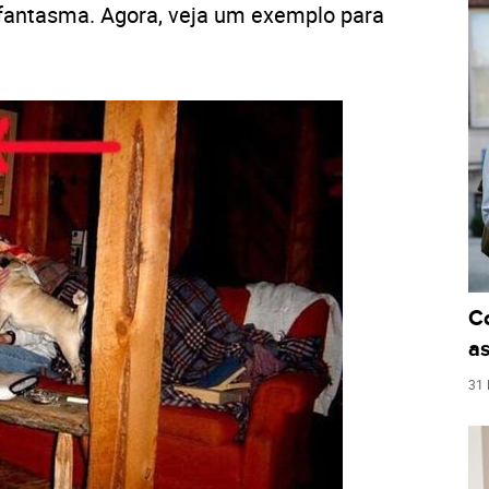
 fantasma. Agora, veja um exemplo para
C
as
31