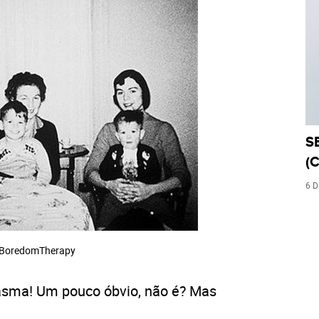
S
(C
6 
 BoredomTherapy
tasma! Um pouco óbvio, não é? Mas