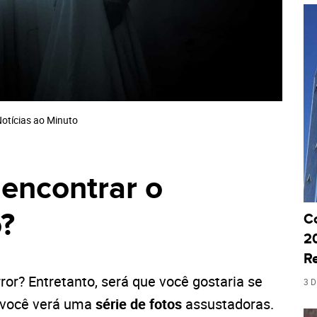
Notícias ao Minuto
 encontrar o
o?
C
20
R
rror? Entretanto, será que você gostaria se
3 
, você verá uma
série de fotos
assustadoras.