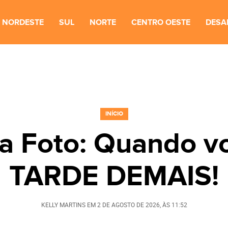
NORDESTE
SUL
NORTE
CENTRO OESTE
DESA
INÍCIO
 Foto: Quando vo
TARDE DEMAIS!
KELLY MARTINS
EM
2 DE AGOSTO DE 2026
, ÀS
11:52