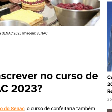
ria SENAC 2023 Imagem: SENAC
screver no curso de
C
20
AC 2023?
R
3 
so do Senac
, o curso de confeitaria também