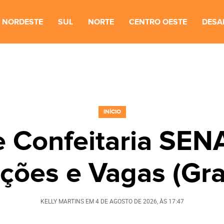
NORDESTE
SUL
NORTE
CENTRO OESTE
DESA
INÍCIO
e Confeitaria SEN
ições e Vagas (Gra
KELLY MARTINS
EM
4 DE AGOSTO DE 2026
, ÀS
17:47