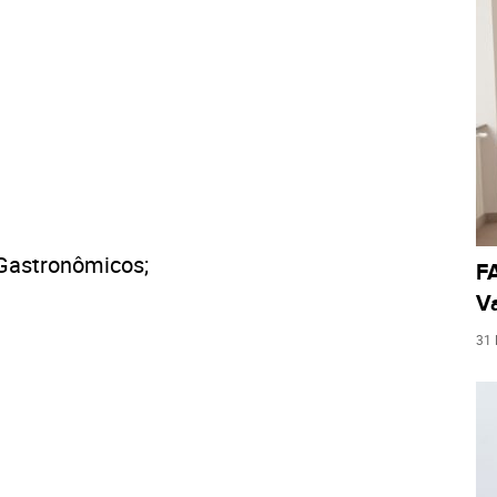
Gastronômicos;
FA
Va
31