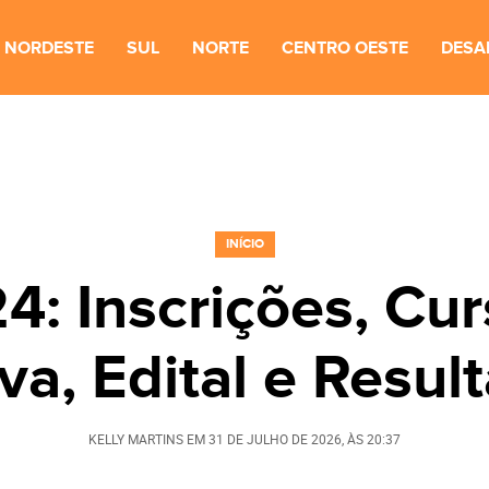
NORDESTE
SUL
NORTE
CENTRO OESTE
DESA
INÍCIO
: Inscrições, Cur
va, Edital e Resul
KELLY MARTINS
EM
31 DE JULHO DE 2026
, ÀS
20:37