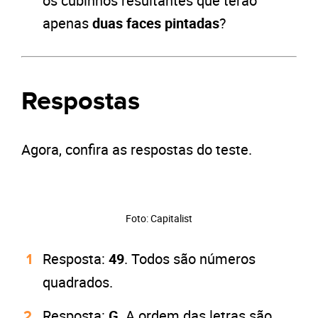
os cubinhos resultantes que terão
apenas
duas faces pintadas
?
Respostas
Agora, confira as respostas do teste.
Foto: Capitalist
Resposta:
49
. Todos são números
quadrados.
Resposta:
G
. A ordem das letras são