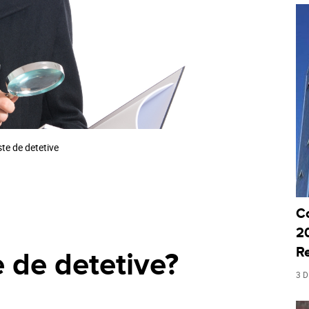
ste de detetive
C
20
R
 de detetive?
3 