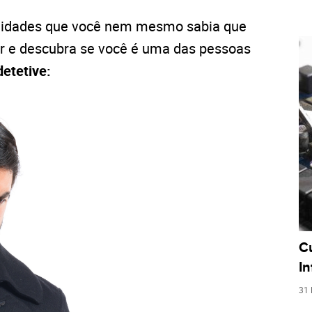
bilidades que você nem mesmo sabia que
guir e descubra se você é uma das pessoas
detetive:
C
I
31