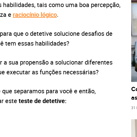
 habilidades, tais como uma boa percepção,
eza e
raciocínio lógico
.
para que o detetive solucione desafios de
cê tem essas habilidades?
r a sua propensão a solucionar diferentes
ue executar as funções necessárias?
C
te que separamos para você e então,
as
ar este
teste de detetive:
31