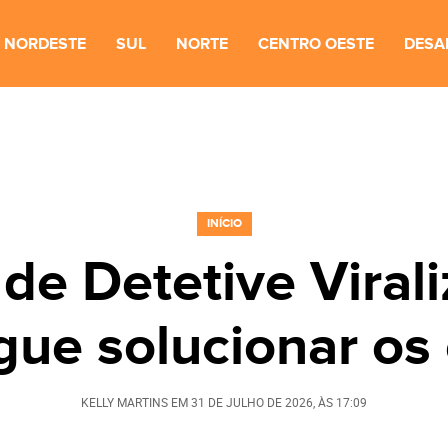
NORDESTE
SUL
NORTE
CENTRO OESTE
DESA
INÍCIO
de Detetive Viral
ue solucionar os
KELLY MARTINS
EM
31 DE JULHO DE 2026
, ÀS
17:09